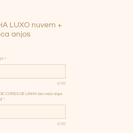
HA LUXO nuvem +
ca anjos
R?
*
0/30
E CORES DE LINHA (eu vejo aqui
)!
*
0/30