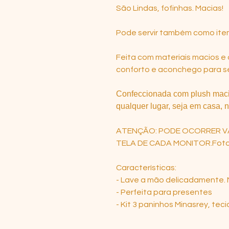
São Lindas, fofinhas. Macias!
Pode servir também como item
Feita com materiais macios e 
conforto e aconchego para s
Confeccionada com plush macio
qualquer lugar, seja em casa, 
ATENÇÃO: PODE OCORRER V
TELA DE CADA MONITOR.Fotos
Características:
- Lave a mão delicadamente. 
- Perfeita para presentes
- Kit 3 paninhos Minasrey, te